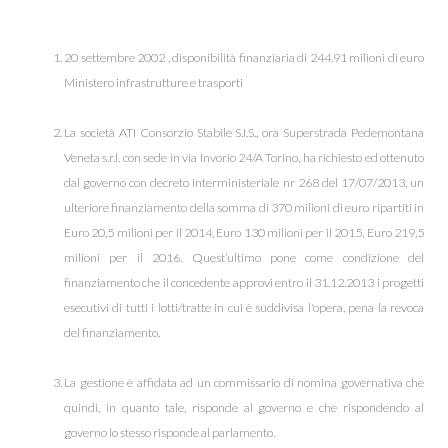
20 settembre 2002 , disponibilità finanziaria di 244.91 milioni di euro
Ministero infrastrutture e trasporti
La società ATI Consorzio Stabile S.I.S., ora Superstrada Pedemontana
Veneta s.r.l. con sede in via Invorio 24/A Torino, ha richiesto ed ottenuto
dal governo con decreto interministeriale nr 268 del 17/07/2013, un
ulteriore finanziamento della somma di 370 milioni di euro ripartiti in
Euro 20,5 milioni per il 2014, Euro 130 milioni per il 2015, Euro 219,5
milioni per il 2016. Quest’ultimo pone come condizione del
finanziamento che il concedente approvi entro il 31.12.2013 i progetti
esecutivi di tutti i lotti/tratte in cui è suddivisa l'opera, pena la revoca
del finanziamento.
La gestione è affidata ad un commissario di nomina governativa che
quindi, in quanto tale, risponde al governo e che rispondendo al
governo lo stesso risponde al parlamento.