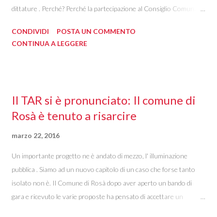
dittature . Perché? Perché la partecipazione al Consiglio Comunale
è diventata ormai una farsa . Così come i maiali della " Fattoria degli
CONDIVIDI
POSTA UN COMMENTO
Animali " da buoni amministratori diventano col tempo degli
CONTINUA A LEGGERE
spietati dittatori che reprimono qualsiasi dissenso, così la
maggioranza rosatese tratta le opposizioni. La dignità e il rispetto
sono continuamente calpestate e le minoranze sono praticamente
derise, anche quando la maggioranza sa di essere in fallo.
Il TAR si è pronunciato: Il comune di
Dopotutto chi se ne accorge? Non sembra esserci molto interesse
Rosà è tenuto a risarcire
sui retroscena dell'amministrazione comunale, né da parte dei
cittadini (così come le pecore del romanzo), né da chi potrebbe
marzo 22, 2016
riportare al pubblico determinate questioni, risvegliando le
Un importante progetto ne è andato di mezzo, l' illuminazione
coscienze. Ormai la cittadinanza è assuefatta dal meccanismo della
pubblica . Siamo ad un nuovo capitolo di un caso che forse tanto
delega , divenuta una...
isolato non è. Il Comune di Rosà dopo aver aperto un bando di
gara e ricevuto le varie proposte ha pensato di accettare un
cambiamento del preventivo all'ultimo momento. E indovinate chi