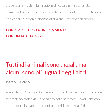
di adeguamento dell'illuminazione di Rosá che ha dichiarato
inammissibile l'offerta presentata dalla F.lli Carollo perché ritenuta
non congrua, avremo bisogno di qualche ulteriore chiarimento da
parte del Sindaco dopo le sue dichiarazioni. 1) Come ha fatto la
CONDIVIDI
POSTA UN COMMENTO
commissione di gara a permettere quanto accaduto? Citando
CONTINUA A LEGGERE
testualmente dalla sentenza TAR: ... in occasione dei chiarimenti
resi nell’ambito del sub-procedimento di verifica dell’anomalia
dell’offerta, un inammissibile taglio ex post dei prezzi
complessivamente proposti per ciascuna delle tre liste di lavori (per
Tutti gli animali sono uguali, ma
un totale pari ad euro 715.864,00, come risultante dalla
alcuni sono più uguali degli altri
sommatoria degli importi riportati per ciascuna lista), andando così
a modificare tutti i prezzi unitari originariamente offerti, al fine di
marzo 10, 2016
raggiungere e dunque giustificare l’importo complessivo di €
A seguito del Consiglio Comunale di Lunedì scorso, riprendiamo un
549.266,00 di cui alla predetta dichiarazione riepilogativa. 2) Come
celeberrimo motto da un romanzo dello scrittore Orwell , che con
ha provvedut...
le sue opere ha saputo raccontare e criticare la realtà delle