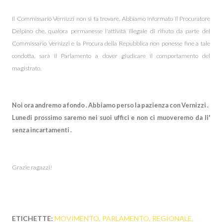
Il Commissario Vernizzi non si fa trovare. Abbiamo informato il Procuratore
Delpino che, qualora permanesse l'attività illegale di rifiuto da parte del
Commissario Vernizzi e la Procura della Repubblica non ponesse fine a tale
condotta, sarà il Parlamento a dover giudicare il comportamento del
magistrato.
Noi ora andremo a fondo . Abbiamo perso la pazienza con Vernizzi .
Lunedi prossimo saremo nei suoi uffici e non ci muoveremo da li'
senza incartamenti .
Grazie ragazzi!
ETICHETTE:
MOVIMENTO
PARLAMENTO
REGIONALE