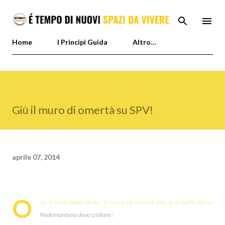
Passa ai contenuti principali
Home
I Principi Guida
Altro…
Giù il muro di omertà su SPV!
aprile 07, 2014
O
ra e' l'ora della verità: il muro di omertà che si e' edificato su
Pedemontana deve crollare !