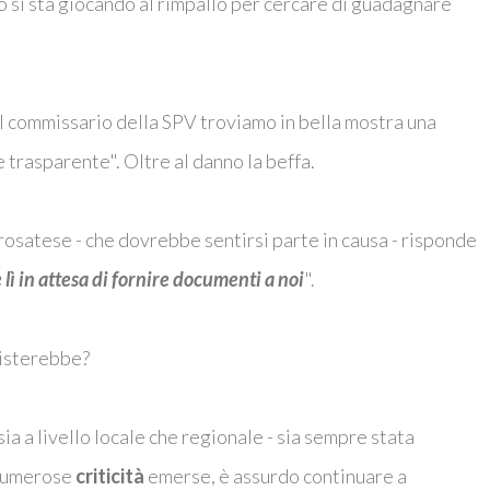
, o si sta giocando al rimpallo per cercare di guadagnare
el commissario della SPV troviamo in bella mostra una
 trasparente". Oltre al danno la beffa.
osatese - che dovrebbe sentirsi parte in causa - risponde
 lì in attesa di fornire documenti a noi
".
sisterebbe?
ia a livello locale che regionale - sia sempre stata
 numerose
criticità
emerse, è assurdo continuare a