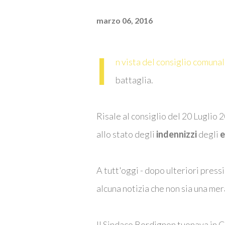
marzo 06, 2016
I
n vista del consiglio comunal
battaglia.
Risale al consiglio del 20 Luglio 
allo stato degli
indennizzi
degli
e
A tutt'oggi - dopo ulteriori pres
alcuna notizia che non sia una mer
Il Sindaco Bordignon tuonava in 