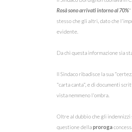
Rosà sono arrivati intorno al 70%
"
stesso che gli altri, dato che l'i
evidente.
Da chi questa informazione sia sta
Il Sindaco ribadisce la sua "certez
"carta canta", e di documenti scri
vista nemmeno l'ombra.
Oltre al dubbio che gli indennizzi
questione della
proroga
concessa