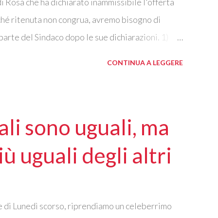
 Rosá che ha dichiarato inammissibile l'offerta
rché ritenuta non congrua, avremo bisogno di
arte del Sindaco dopo le sue dichiarazioni. 1)
 gara a permettere quanto accaduto? Citando
CONTINUA A LEGGERE
O
.. in occasione dei chiarimenti resi nell’ambito
ell’anomalia dell’offerta, un inammissibile taglio
e proposti per ciascuna delle tre liste di lavori
mali sono uguali, ma
64,00, come risultante dalla sommatoria degli
a), andando così a modificare tutti i prezzi unitari
ù uguali degli altri
i raggiungere e dunque giustificare l’importo
 alla predetta dichiarazione riepilogativa. 2)
 di Lunedì scorso, riprendiamo un celeberrimo