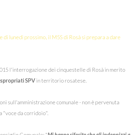
e di lunedì prossimo, il M5S di Rosà si prepara a dare
2015 l'interrogazione dei cinquestelle di Rosà in merito
spropriati
SPV
in territorio rosatese.
sioni sull'amministrazione comunale - non è pervenuta
a "voce da corridoio".
Consiglio Comunale: "
Mi hanno riferito che gli indennizzi a