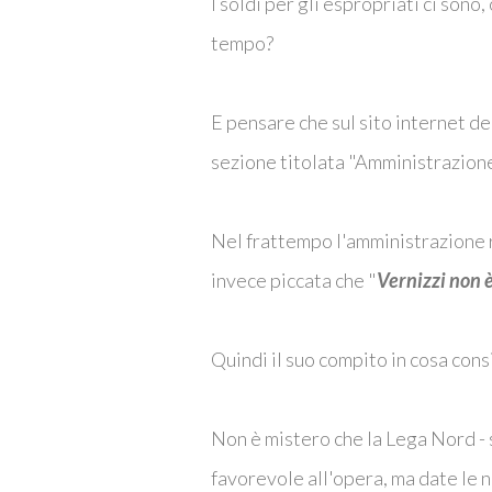
I soldi per gli espropriati ci sono
tempo?
E pensare che sul sito internet d
sezione titolata "Amministrazione
Nel frattempo l'amministrazione r
invece piccata che "
Vernizzi non è
Quindi il suo compito in cosa con
Non è mistero che la Lega Nord - s
favorevole all'opera, ma date le