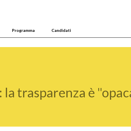
Passa ai contenuti principali
Programma
Candidati
 la trasparenza è "opac