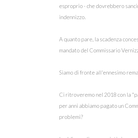
esproprio - che dovrebbero sancir
indennizzo.
A quanto pare, la scadenza concess
mandato del Commissario Vernizz
Siamo di fronte all'ennesimo remak
Ci ritroveremo nel 2018 con la "p
per anni abbiamo pagato un Comm
problemi?